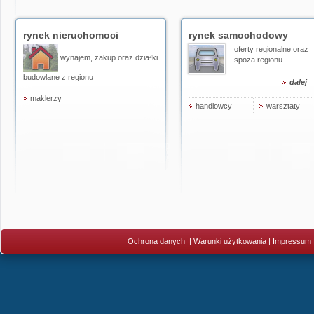
rynek nieruchomoci
rynek samochodowy
oferty regionalne oraz
wynajem, zakup oraz dzia³ki
spoza regionu ...
budowlane z regionu
dalej
maklerzy
handlowcy
warsztaty
Ochrona danych
|
Warunki użytkowania
|
Impressum