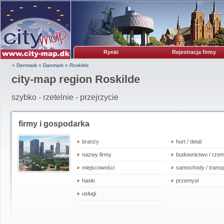
Rynki
Rejestracja firmy
» Denmark
»
Danmark
»
Roskilde
city-map region Roskilde
szybko - rzetelnie - przejrzycie
firmy i gospodarka
branży
hurt / detal
nazwy firmy
budownictwo / rzem
miejscowości
samochody / transp
hasło
przemysł
usługi