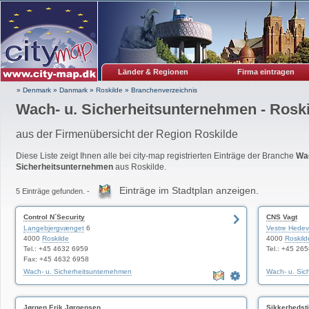
Länder & Regionen
Firma eintragen
» Denmark
»
Danmark
»
Roskilde
»
Branchenverzeichnis
Wach- u. Sicherheitsunternehmen - Rosk
aus der Firmenübersicht der Region Roskilde
Diese Liste zeigt Ihnen alle bei city-map registrierten Einträge der Branche
Wac
Sicherheitsunternehmen
aus Roskilde.
Einträge im Stadtplan anzeigen.
5 Einträge gefunden. -
Control N´Security
CNS Vagt
Langebjergvænget
6
Vestre Hedev
4000
Roskilde
4000
Roskild
Tel.: +45 4632 6959
Tel.: +45 26
Fax: +45 4632 6958
Wach- u. Sicherheitsunternehmen
Wach- u. Sic
Jørgen Erik Jørgensen
Sikkerhedst