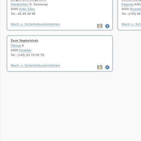
Hvedetoften
9, Sonnerup
Køgevej
44D,
4060
Kirke Såby
4000
Roskild
Tel.: 46 49 28 99
Tel.: (+45) 4
Wach- u. Sicherheitsunternehmen
Wach- u. Sic
Zeus Vagtselskab
Glimvej
6
4000
Roskilde
Tel.: (+45) 33 79 00 78
Wach- u. Sicherheitsunternehmen