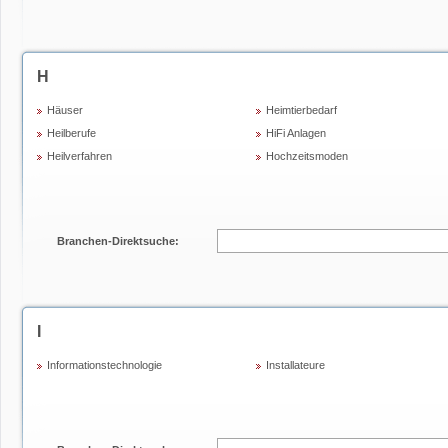
H
Häuser
Heimtierbedarf
Heilberufe
HiFi Anlagen
Heilverfahren
Hochzeitsmoden
Branchen-Direktsuche:
I
Informationstechnologie
Installateure