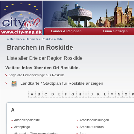
Länder & Regionen
Firma eintragen
» Denmark
»
Danmark
»
Roskilde
»
Orte
Branchen in Roskilde
Liste aller Orte der Region Roskilde
Weitere Infos über den Ort
Roskilde
:
Zeige alle Firmeneinträge aus Roskilde
Landkarte / Stadtplan für Roskilde anzeigen
A
B
C
D
E
F
G
H
I
J
K
L
M
N
O
P
A
Abschleppdienste
Arbeitsbekleidungen
Altenpflege
Architekturbüros
Alternative Therapiemethoden
Ärzte