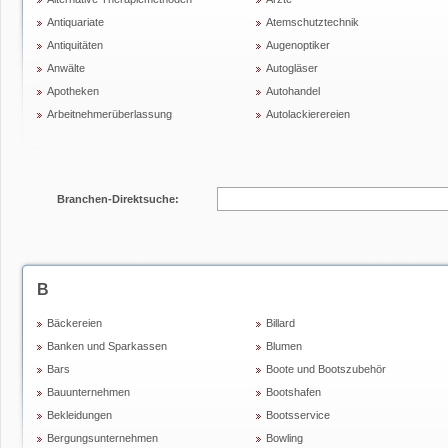
Antiquariate
Atemschutztechnik
Antiquitäten
Augenoptiker
Anwälte
Autogläser
Apotheken
Autohandel
Arbeitnehmerüberlassung
Autolackierereien
Branchen-Direktsuche:
B
Bäckereien
Billard
Banken und Sparkassen
Blumen
Bars
Boote und Bootszubehör
Bauunternehmen
Bootshafen
Bekleidungen
Bootsservice
Bergungsunternehmen
Bowling