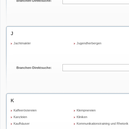
Branchen-Direktsuche:
J
Jachtmakler
Jugendherbergen
Branchen-Direktsuche:
K
Kaffeeröstereien
Klempnereien
Kanzleien
Kliniken
Kaufhäuser
Kommunikationstraining und Rhetorik