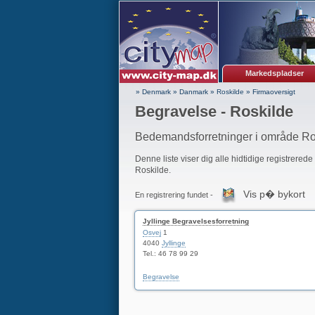
Markedspladser
» Denmark
»
Danmark
»
Roskilde
»
Firmaoversigt
Begravelse - Roskilde
Bedemandsforretninger i område Ro
Denne liste viser dig alle hidtidige registrerede
Roskilde.
Vis p� bykort
En registrering fundet -
Jyllinge Begravelsesforretning
Osvej
1
4040
Jyllinge
Tel.: 46 78 99 29
Begravelse