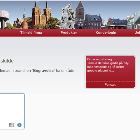
Tilmeld firma
Produkter
Kunde-login
Job
Firma registrering:
skilde
Tilmeld dit firma gratis på city-
map firmaliste og få bedre
 firmaer i branchen "
Begravelse
" fra område
google placering...
Fortsæt