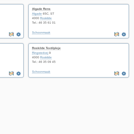
Algade Rens
Algade
65C, ST
4000
Roskilde
Tel.: 46 35 61 01
Schoonmaak
Roskilde Textilpleje
Ringstedvej
9
4000
Roskilde
Tel.: 46 35 09 45
Schoonmaak