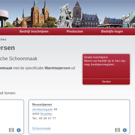
Bedrijf inschrijven
Producten
Bedrijfs-login
ches
rsen
Gratis inschrijven:
anche Schoonmaak
Neem uw bedrijf op in het city-
map bedrijvenregister...
onmaak
met de specificatie
Warmtepersen
uit
Verder
nd tonen.
Rensehjørnet
Jernbanegade
48
4000
Roskilde
Tel.: 46 36 47 77
Schoonmaak