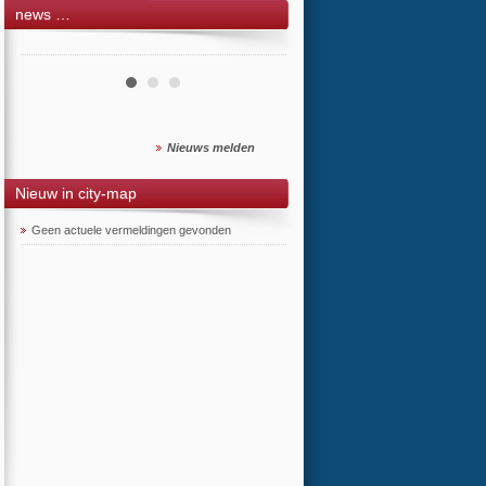
news …
Nieuws melden
Nieuw in city-map
Geen actuele vermeldingen gevonden