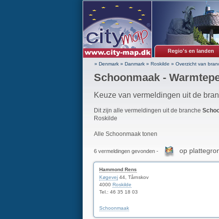
Regio's en landen
» Denmark
»
Danmark
»
Roskilde
»
Overzicht van bran
Schoonmaak - Warmtepe
Keuze van vermeldingen uit de br
Dit zijn alle vermeldingen uit de branche
Scho
Roskilde
Alle Schoonmaak tonen
op plattegro
6 vermeldingen gevonden -
Hammond Rens
Køgevej
44, Tårnskov
4000
Roskilde
Tel.: 46 35 18 03
Schoonmaak