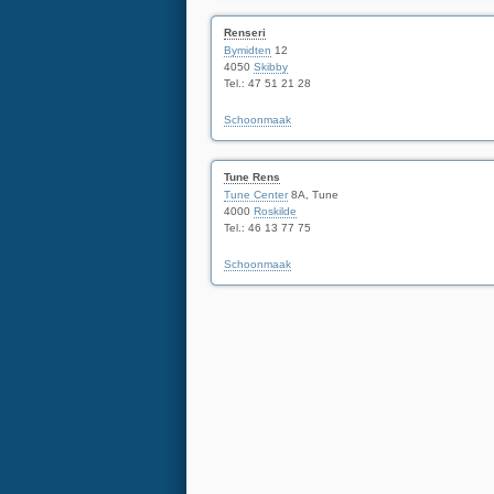
Renseri
Bymidten
12
4050
Skibby
Tel.: 47 51 21 28
Schoonmaak
Tune Rens
Tune Center
8A, Tune
4000
Roskilde
Tel.: 46 13 77 75
Schoonmaak