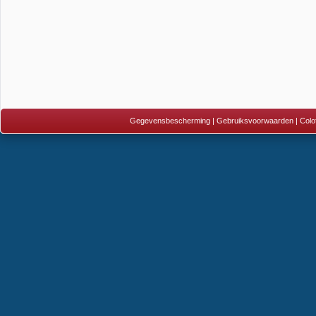
Gegevensbescherming
|
Gebruiksvoorwaarden
|
Colo