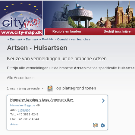
Regio's en landen
Bedrijf inschrijven
» Denmark
»
Danmark
»
Roskilde
»
Overzicht van branches
Artsen - Huisartsen
Keuze van vermeldingen uit de branche Artsen
Dit zijn alle vermeldingen uit de branche
Artsen
met de specificatie
Huisartse
Alle Artsen tonen
op plattegrond tonen
1 inschrijving gevonden -
Himmelev lægehus v læge Annemarie Bay-
Andersen
Himmelev Bygade
49
4000
Roskilde
Tel.: +45 3812 4242
Fax: +45 3812 4243
Artsen