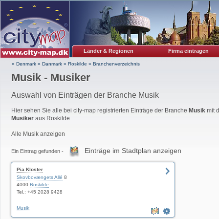
Länder & Regionen
Firma eintragen
» Denmark
»
Danmark
»
Roskilde
»
Branchenverzeichnis
Musik - Musiker
Auswahl von Einträgen der Branche Musik
Hier sehen Sie alle bei city-map registrierten Einträge der Branche
Musik
mit d
Musiker
aus Roskilde.
Alle Musik anzeigen
Einträge im Stadtplan anzeigen
Ein Eintrag gefunden -
Pia Kloster
Skovbovængets Allé
8
4000
Roskilde
Tel.: +45 2028 9428
Musik