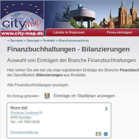
Länder & Regionen
Firma eintragen
» Denmark
»
Danmark
»
Roskilde
»
Branchenverzeichnis
Finanzbuchhaltungen - Bilanzierungen
Auswahl von Einträgen der Branche Finanzbuchhaltungen
Hier sehen Sie alle bei city-map registrierten Einträge der Branche
Finanzbuc
der Spezifikation
Bilanzierungen
aus Roskilde.
Alle Finanzbuchhaltungen anzeigen
Einträge im Stadtplan anzeigen
Ein Eintrag gefunden -
Mauna ApS
Kornerup Landevej
11
4000
Roskilde
Tel.: +45 7023 0025
Finanzbuchhaltung